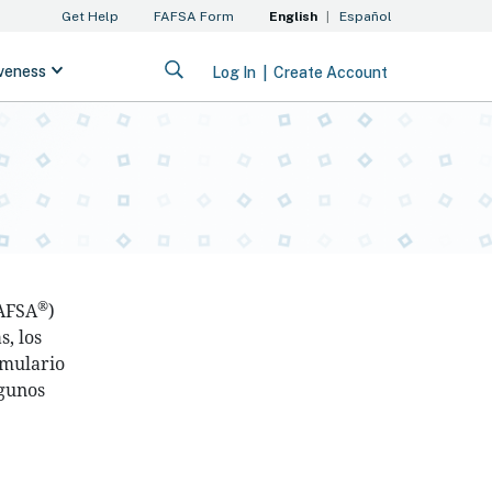
®
AFSA
)
, los
rmulario
lgunos