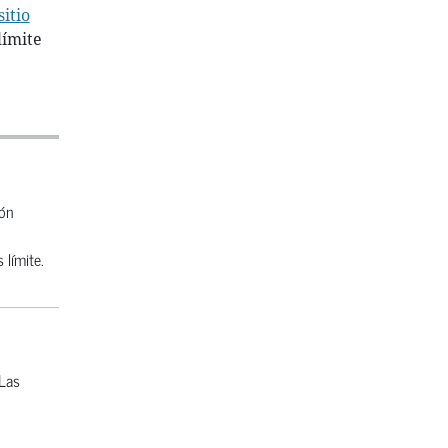
sitio
límite
ión
 límite.
 Las