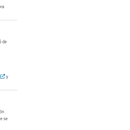
ora
5 de
y
ión
ue se