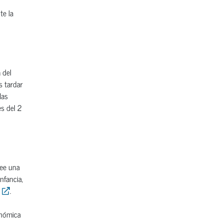
te la
 del
s tardar
las
es del 2
see una
nfancia,
.
onómica