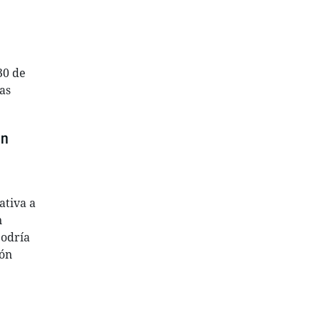
30 de
as
ón
ativa a
n
podría
ión