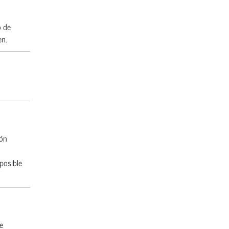
o de
en.
ión
posible
e