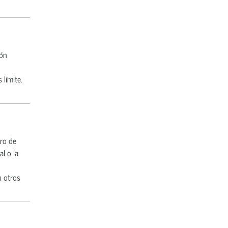
ión
 límite.
ero de
l o la
n otros