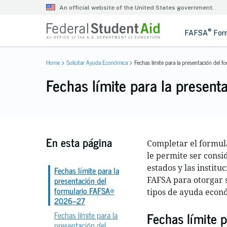
Home
Solicitar Ayuda Económica
Fechas límite para la presentación del 
Fechas límite para la present
En esta página
Completar el formul
le permite ser consi
estados y las instit
Fechas límite para la
presentación del
FAFSA para otorgar 
formulario FAFSA®
tipos de ayuda econó
2026–27
Fechas límite p
Fechas límite para la
presentación del