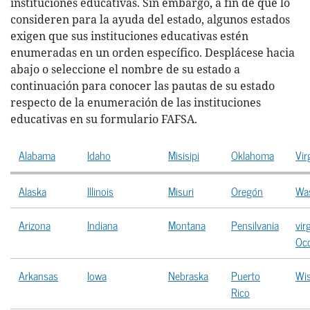
instituciones educativas. Sin embargo, a fin de que lo
consideren para la ayuda del estado, algunos estados
exigen que sus instituciones educativas estén
enumeradas en un orden específico. Desplácese hacia
abajo o seleccione el nombre de su estado a
continuación para conocer las pautas de su estado
respecto de la enumeración de las instituciones
educativas en su formulario FAFSA.
Alabama
Idaho
Misisipi
Oklahoma
Vir
Alaska
Illinois
Misuri
Oregón
Wa
Arizona
Indiana
Montana
Pensilvania
vir
Occ
Arkansas
Iowa
Nebraska
Puerto
Wi
Rico