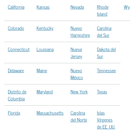
California
Kansas
Nevada
Rhode
Wy
Island
Colorado
Kentucky
Nuevo
Carolina
Hampshire
del Sur
Connecticut
Louisiana
Nueva
Dakota del
Jersey
Sur
Delaware
Maine
Nuevo
Tennessee
México
Distrito de
Maryland
New York
Texas
Columbia
Florida
Massachusetts
Carolina
Islas
del Norte
Vírgenes
de EE. UU.