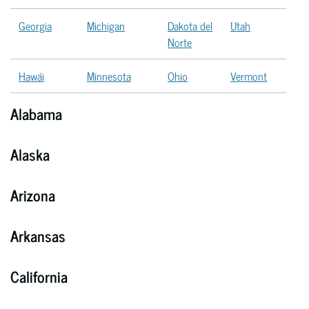
Georgia
Michigan
Dakota del
Utah
Norte
Hawái
Minnesota
Ohio
Vermont
Alabama
Alaska
Arizona
Arkansas
California