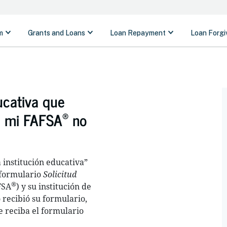
ucativa que
®
e mi FAFSA
no
a institución educativa”
 formulario
Solicitud
®
FSA
) y su institución de
 recibió su formulario,
e reciba el formulario